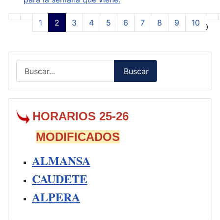
1
2
3
4
5
6
7
8
9
10
Página 2 de 50
Buscar
Buscar
Type 2 or more characters for results.
HORARIOS 25-26
MODIFICADOS
ALMANSA
CAUDETE
ALPERA