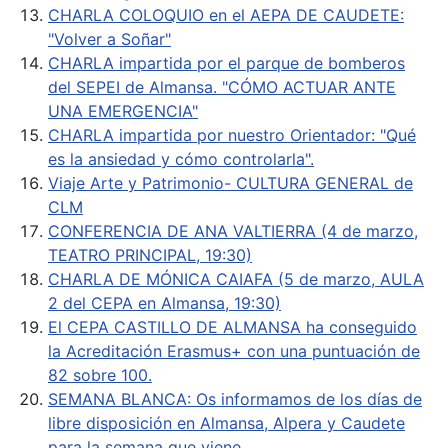
CHARLA COLOQUIO en el AEPA DE CAUDETE:
"Volver a Soñar"
CHARLA impartida por el parque de bomberos
del SEPEI de Almansa. "CÓMO ACTUAR ANTE
UNA EMERGENCIA"
CHARLA impartida por nuestro Orientador: "Qué
es la ansiedad y cómo controlarla".
Viaje Arte y Patrimonio- CULTURA GENERAL de
CLM
CONFERENCIA DE ANA VALTIERRA (4 de marzo,
TEATRO PRINCIPAL, 19:30)
CHARLA DE MÓNICA CAIAFA (5 de marzo, AULA
2 del CEPA en Almansa, 19:30)
El CEPA CASTILLO DE ALMANSA ha conseguido
la Acreditación Erasmus+ con una puntuación de
82 sobre 100.
SEMANA BLANCA: Os informamos de los días de
libre disposición en Almansa, Alpera y Caudete
para la semana que viene.