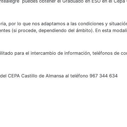
Montealegre puedes obtener el Graduado en ESO en el Cepa
oria, por lo que nos adaptamos a las condiciones y situació
ientes (si procede, dependiendo del ámbito). En esta modal
litado para el intercambio de información, teléfonos de con
a del CEPA Castillo de Almansa al teléfono 967 344 634