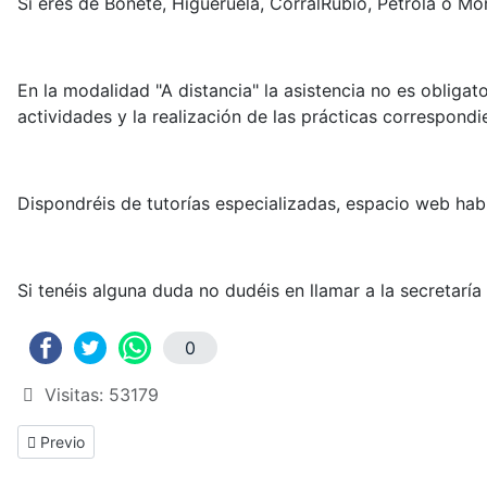
Si eres de Bonete, Higueruela, CorralRubio, Pétrola o 
En la modalidad "A distancia" la asistencia no es obligat
actividades y la realización de las prácticas correspond
Dispondréis de tutorías especializadas, espacio web habi
Si tenéis alguna duda no dudéis en llamar a la secretarí
0
Visitas: 53179
Previous article: Enlaces
Previo