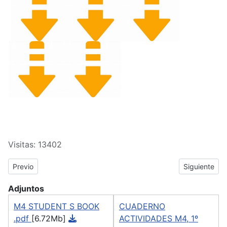
Visitas: 13402
Previous article: CAU PRESENCIA - Inglés Módulo IV
Next article:
Previo
Siguiente
Adjuntos
M4 STUDENT S BOOK
CUADERNO
.pdf
[6.72Mb]
ACTIVIDADES M4, 1º