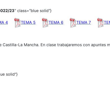
2022/23
" class="blue solid"}
MA 4
TEMA 5
TEMA 6
TEMA 7
TE
 Castilla-La Mancha. En clase trabajaremos con apuntes 
lue solid"}