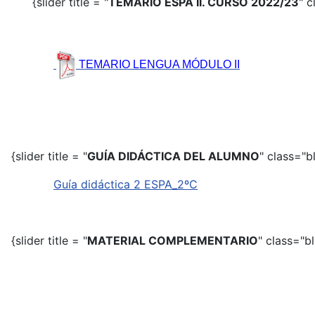
{slider title = "
TEMARIO ESPA II. CURSO 2022/23
" c
TEMARIO LENGUA MÓDULO II
{slider title = "
GUÍA DIDÁCTICA DEL ALUMNO
" class="b
Guía didáctica 2 ESPA_2ºC
{slider title = "
MATERIAL COMPLEMENTARIO
" class="bl