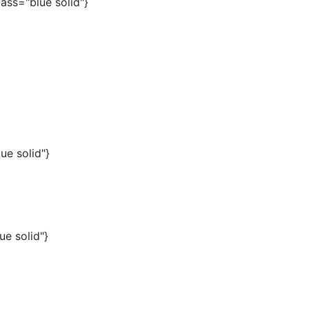
lass="blue solid"}
lue solid"}
ue solid"}