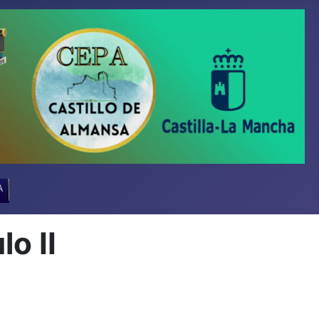
A
o II