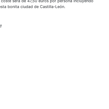
 coste será de 47,50 euros por persona incluyendo
esta bonita ciudad de Castilla-León.
!