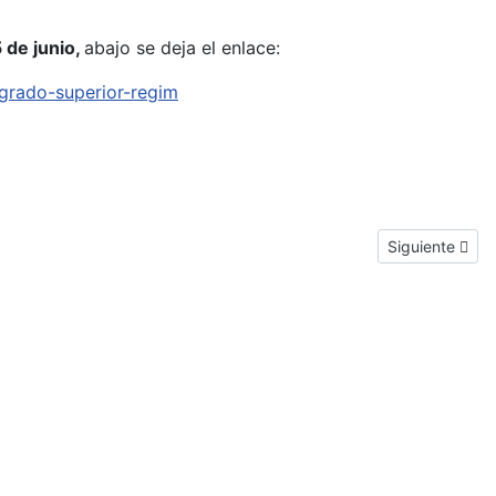
 de junio,
abajo se deja el enlace:
grado-superior-regim
Next article: P
Siguiente