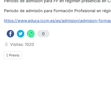
Periodo de admisión para FP en régimen presencial en C
Periodo de admisión para Formación Profesional en régi
https://www.educa.jccm.es/es/admision/admision-formac
0
Visitas: 1020
Previous article: Becas para estudios Post-obligatorios
Previo