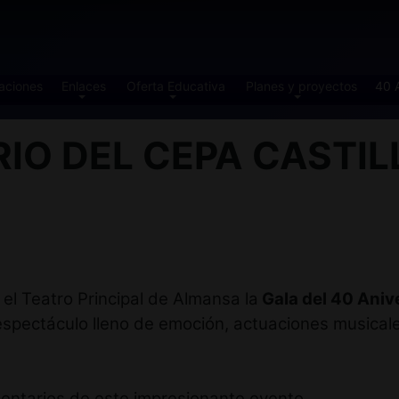
aciones
Enlaces
Oferta Educativa
Planes y proyectos
40 
IO DEL CEPA CASTIL
 el Teatro Principal de Almansa la
Gala del 40 Ani
espectáculo lleno de emoción, actuaciones musicale
omentarios de este impresionante evento.