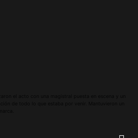
aron el acto con una magistral puesta en escena y un
cción de todo lo que estaba por venir. Mantuvieron un
marca.