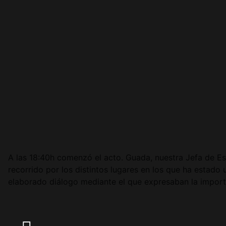
A las 18:40h comenzó el acto. Guada, nuestra Jefa de Es
recorrido por los distintos lugares en los que ha estado
elaborado diálogo mediante el que expresaban la import