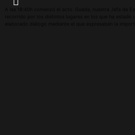
A las 18:40h comenzó el acto. Guada, nuestra Jefa de Es
recorrido por los distintos lugares en los que ha estado
elaborado diálogo mediante el que expresaban la import