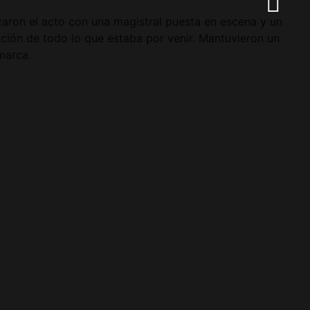
aron el acto con una magistral puesta en escena y un
cción de todo lo que estaba por venir. Mantuvieron un
marca.