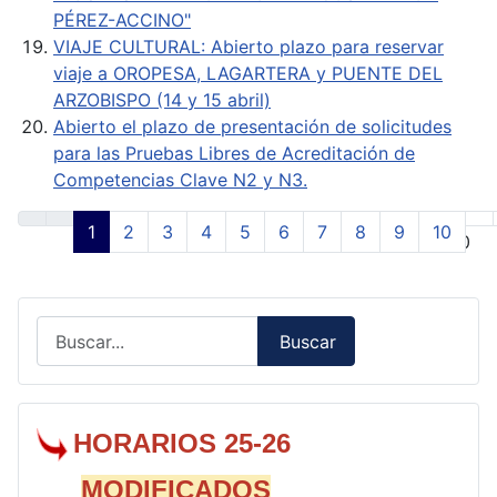
PÉREZ-ACCINO"
VIAJE CULTURAL: Abierto plazo para reservar
viaje a OROPESA, LAGARTERA y PUENTE DEL
ARZOBISPO (14 y 15 abril)
Abierto el plazo de presentación de solicitudes
para las Pruebas Libres de Acreditación de
Competencias Clave N2 y N3.
1
2
3
4
5
6
7
8
9
10
Página 1 de 50
Buscar
Buscar
Type 2 or more characters for results.
HORARIOS 25-26
MODIFICADOS