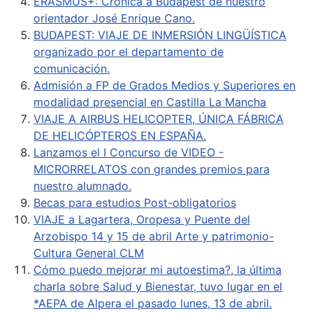
ERASMUS+: Crónica a Budapest de nuestro
orientador José Enrique Cano.
BUDAPEST: VIAJE DE INMERSIÓN LINGÜÍSTICA
organizado por el departamento de
comunicación.
Admisión a FP de Grados Medios y Superiores en
modalidad presencial en Castilla La Mancha
VIAJE A AIRBUS HELICOPTER, ÚNICA FÁBRICA
DE HELICÓPTEROS EN ESPAÑA.
Lanzamos el I Concurso de VIDEO -
MICRORRELATOS con grandes premios para
nuestro alumnado.
Becas para estudios Post-obligatorios
VIAJE a Lagartera, Oropesa y Puente del
Arzobispo 14 y 15 de abril Arte y patrimonio-
Cultura General CLM
Cómo puedo mejorar mi autoestima?, la última
charla sobre Salud y Bienestar, tuvo lugar en el
*AEPA de Alpera el pasado lunes, 13 de abril.